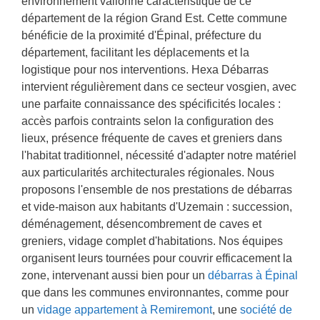
environnement vallonné caractéristique de ce
b
département de la région Grand Est. Cette commune
e
bénéficie de la proximité d'Épinal, préfecture du
s
département, facilitant les déplacements et la
o
i
logistique pour nos interventions. Hexa Débarras
n
intervient régulièrement dans ce secteur vosgien, avec
une parfaite connaissance des spécificités locales :
accès parfois contraints selon la configuration des
lieux, présence fréquente de caves et greniers dans
l'habitat traditionnel, nécessité d'adapter notre matériel
aux particularités architecturales régionales. Nous
proposons l'ensemble de nos prestations de débarras
et vide-maison aux habitants d'Uzemain : succession,
déménagement, désencombrement de caves et
greniers, vidage complet d'habitations. Nos équipes
organisent leurs tournées pour couvrir efficacement la
zone, intervenant aussi bien pour un
débarras à Épinal
que dans les communes environnantes, comme pour
un
vidage appartement à Remiremont
, une
société de