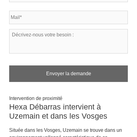
l
s
é
t
E
p
a
-
h
l
m
o
*
a
n
D
*
i
e
é
l
*
c
*
r
i
v
e
z
-
n
o
Intervention de proximité
u
Hexa Débarras intervient à
s
v
Uzemain et dans les Vosges
o
t
r
Située dans les Vosges, Uzemain se trouve dans un
e