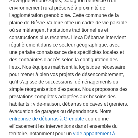
Auvergne-Rhône-Alpes, Salagnon bénéficie d'un
b
environnement rural préservé à proximité de
e
l'agglomération grenobloise. Cette commune de la
s
plaine de Bièvre-Valloire offre un cadre de vie paisible
o
i
où se mélangent habitations traditionnelles et
n
constructions plus récentes. Hexa Débarras intervient
régulièrement dans ce secteur géographique, avec
une parfaite connaissance des spécificités locales et
des contraintes d'accès selon la configuration des
lieux. Nos équipes maîtrisent la logistique nécessaire
pour mener à bien vos projets de désencombrement,
qu'il s'agisse de successions, déménagements ou
simple réorganisation d'espaces. Nous proposons des
prestations complètes adaptées aux besoins des
habitants : vide-maison, débarras de caves et greniers,
évacuation de garages ou dépendances. Notre
entreprise de débarras à Grenoble
coordonne
efficacement les interventions dans l'ensemble du
territoire, notamment pour un
vide appartement à