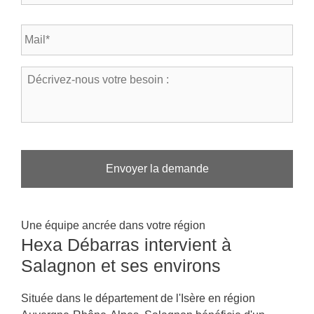
l
s
é
t
E
p
a
-
h
l
m
o
*
a
n
D
*
i
e
é
l
*
c
*
r
i
v
e
z
-
n
o
Une équipe ancrée dans votre région
u
Hexa Débarras intervient à
s
v
Salagnon et ses environs
o
t
r
Située dans le département de l'Isère en région
e