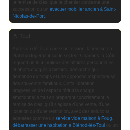
la remise de clés, que le chantier concerne une
succession ou un
évacuer mobilier ancien à Saint-
Nicolas-de-Port
.
⚓ Toul
Après un décès ou une succession, la remise en
état d'un logement sur le secteur Charmes-la-Côte
requiert un tri minutieux des affaires personnelles
et objets chargés d'histoire, démarche qui
demande du temps et une approche respectueuse
des souvenirs familiaux. Cette libération
progressive de l'espace réduit la charge
émotionnelle tout en préparant concrètement la
remise de clés, qu'il s'agisse d'une vente, d'une
location ou d'une restitution, avec des solutions
adaptées comme un
service vide maison à Foug
,
débarrasser une habitation à Blénod-lès-Toul
ou un