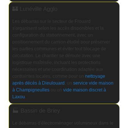
🏰 Lunéville Agglo
Les débarras sur le secteur de Frouard
s'organisent selon les accès disponibles et la
configuration du stationnement, avec un
positionnement du camion étudié pour préserver
les parties communes et éviter tout blocage de
circulation. Le chantier se déroule avec une
logistique maîtrisée, incluant les protections
nécessaires et une coordination adaptée aux
contraintes locales, comme pour un
nettoyage
après décès à Dieulouard
, un
service vide maison
à Champigneulles
ou un
vide maison discret à
Laxou
.
🏭 Bassin de Briey
Le débarras d'électroménager volumineux dans le