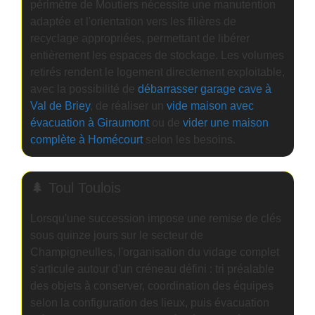
périmètre de Moutiers nécessite une manutention
adaptée et l'orientation vers les filières de
recyclage appropriées, permettant de libérer
entièrement les espaces de stockage. Les volumes
retirés rendent le logement directement exploitable,
avec la possibilité de
débarrasser garage cave à
Val de Briey
, de réaliser un
vide maison avec
évacuation à Giraumont
ou de
vider une maison
complète à Homécourt
selon les besoins.
🌲 Toul Toulois
Lorsqu'une succession impose une remise de clés
sous quinze jours sur le secteur de
Champigneulles, l'organisation du vidage complet
s'articule autour d'un créneau défini : tri préalable
des objets à conserver, coordination des équipes
selon la configuration des lieux, puis évacuation