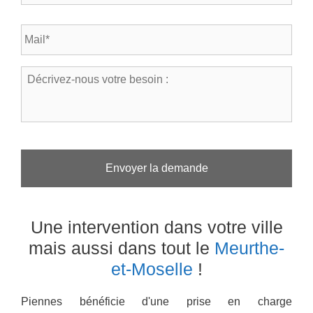
l
s
é
t
E
p
a
-
h
l
m
o
*
a
n
D
*
i
e
é
l
*
c
*
r
i
v
e
z
-
n
o
Une intervention dans votre ville
u
s
mais aussi dans tout le
Meurthe-
v
et-Moselle
!
o
t
r
Piennes bénéficie d'une prise en charge
e