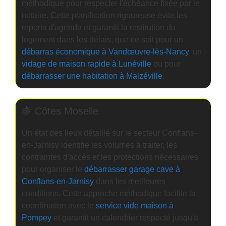
méthodique pour respecter l'échéance fixée par le
notaire. Cette planification rigoureuse évite les
reports d'agenda et garantit la restitution du
logement dans les délais, que ce soit pour un
débarras économique à Vandœuvre-lès-Nancy
, un
vidage de maison rapide à Lunéville
ou pour
débarrasser une habitation à Malzéville
.
🍇 Côtes Moselle
Un état des lieux détaillé sur le secteur Conflans-
en-Jarnisy identifie les volumes à traiter, les
contraintes d'accès et les protections nécessaires
pour organiser le
débarrasser garage cave à
Conflans-en-Jarnisy
dans les meilleures
conditions. Cette approche méthodique facilite la
coordination avec le
service vide maison à
Pompey
et garantit un calendrier respecté jusqu'à