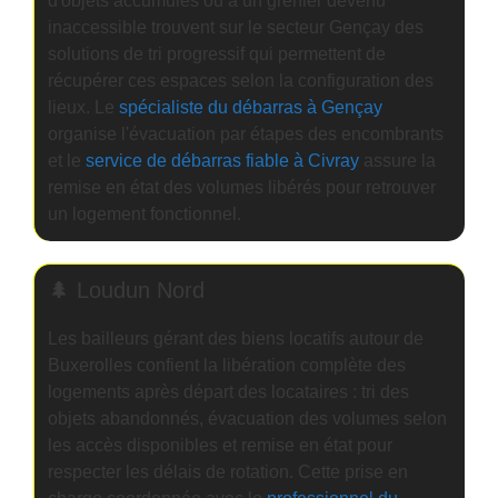
d'objets accumulés ou à un grenier devenu
inaccessible trouvent sur le secteur Gençay des
solutions de tri progressif qui permettent de
récupérer ces espaces selon la configuration des
lieux. Le
spécialiste du débarras à Gençay
organise l'évacuation par étapes des encombrants
et le
service de débarras fiable à Civray
assure la
remise en état des volumes libérés pour retrouver
un logement fonctionnel.
🌲 Loudun Nord
Les bailleurs gérant des biens locatifs autour de
Buxerolles confient la libération complète des
logements après départ des locataires : tri des
objets abandonnés, évacuation des volumes selon
les accès disponibles et remise en état pour
respecter les délais de rotation. Cette prise en