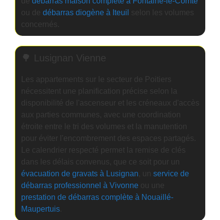
de
débarras maison complète à Fontaine-le-Comte
ou de
débarras diogène à Iteuil
selon les volumes
concernés.
🌳 Lusignan Vienne
Les appartements sur le secteur de Poitiers
nécessitent une planification précise selon la
disponibilité de l'ascenseur et les créneaux d'accès
aux parties communes, avec une coordination
étroite entre le tri des volumes et la manutention
pour éviter l'encombrement des espaces partagés.
Le calendrier respecté permet la remise de clés
dans les délais convenus, que ce soit pour un
évacuation de gravats à Lusignan
, un
service de
débarras professionnel à Vivonne
ou une
prestation de débarras complète à Nouaillé-
Maupertuis
.