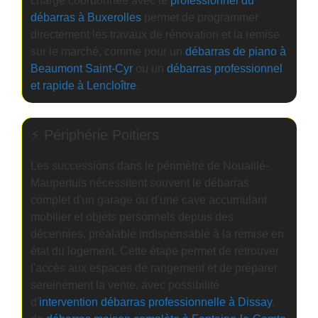
charge coordonnée avec le
professionnel du
débarras à Buxerolles
permet de programmer
directement les travaux de rénovation et la remise
sur le marché, comme pour un
débarras de piano à
Beaumont Saint-Cyr
ou un
débarras professionnel
et rapide à Lencloître
.
⚡ Périphérie Poitiers
Les successions dans le périmètre de Nouaillé-
Maupertuis nécessitent souvent le débarras
complet d'un garage ou d'une cave accumulant
mobilier et objets personnels depuis des
décennies, préalable indispensable à la remise en
état du logement. Cette étape permet de retrouver
l'accès aux espaces de rangement et de préparer
sereinement la vente, avec possibilité
d'
intervention débarras professionnelle à Dissay
,