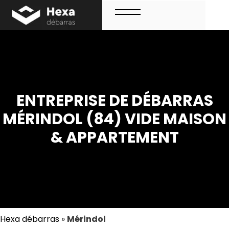
Aller
au
contenu
Menu
ENTREPRISE DE DÉBARRAS
MÉRINDOL (84) VIDE MAISON
& APPARTEMENT
Hexa débarras
»
Mérindol