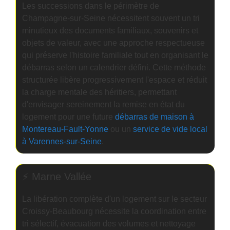
Les successions dans le périmètre de
Champagne-sur-Seine nécessitent souvent un tri
minutieux des documents familiaux, souvenirs et
objets de valeur, avec une approche respectueuse
qui préserve l'histoire familiale tout en organisant le
débarras selon un calendrier défini. Cette méthode
structurée libère progressivement l'espace et réduit
la charge mentale des héritiers, permettant
d'envisager sereinement la remise en état du
logement pour une future
débarras de maison à
Montereau-Fault-Yonne
ou un
service de vide local
à Varennes-sur-Seine
.
⚡ Marne Vallée
La libération complète d'un logement sur le secteur
Croissy-Beaubourg nécessite la coordination entre
tri sélectif, évacuation des volumes et nettoyage