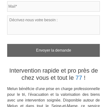
E
p
a
-
h
l
m
o
*
a
n
D
*
i
e
é
l
*
c
*
r
i
v
e
z
-
n
o
Intervention rapide et pro près de
u
s
chez vous
et tout le
77
!
v
o
Melun bénéficie d'une prise en charge professionnelle
t
r
pour le tri, l'évacuation et la valorisation des biens
e
avec une intervention soignée. Disponible autour de
b
Melun et dans tout le Seine-et-Marne, ce service