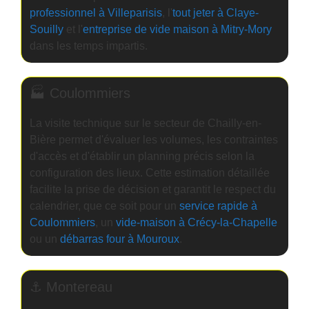
professionnel à Villeparisis
, l'
tout jeter à Claye-
Souilly
et l'
entreprise de vide maison à Mitry-Mory
dans les temps impartis.
🏭 Coulommiers
La visite technique sur le secteur de Chailly-en-
Bière permet d'évaluer les volumes, les contraintes
d'accès et d'établir un planning précis selon la
configuration des lieux. Cette estimation détaillée
facilite la prise de décision et garantit le respect du
calendrier, que ce soit pour un
service rapide à
Coulommiers
, un
vide-maison à Crécy-la-Chapelle
ou un
débarras four à Mouroux
.
⚓ Montereau