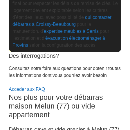
final pour respecter les délais de remise de clés. Le
logement devient exploitable selon les critères
d'état des lieux, avec possibilité de
qui contacter
débarras à Croissy-Beaubourg
pour la
manutention, d'
expertise meubles à Serris
pour
l'estimation et d'
évacuation électroménager à
Provins
selon la configuration des accès.
Des interrogations?
Consultez notre foire aux questions pour obtenir toutes
les informations dont vous pourriez avoir besoin
Accéder aux FAQ
Nos plus pour votre débarras
maison Melun (77) ou vide
appartement
Débarras cave et vide grenier à Melun (77)