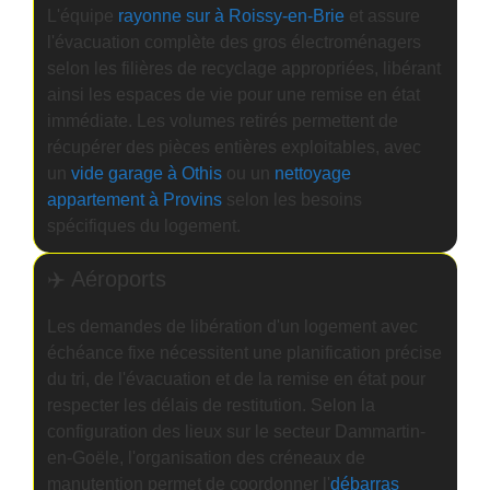
L'équipe
rayonne sur à Roissy-en-Brie
et assure
l'évacuation complète des gros électroménagers
selon les filières de recyclage appropriées, libérant
ainsi les espaces de vie pour une remise en état
immédiate. Les volumes retirés permettent de
récupérer des pièces entières exploitables, avec
un
vide garage à Othis
ou un
nettoyage
appartement à Provins
selon les besoins
spécifiques du logement.
✈️ Aéroports
Les demandes de libération d'un logement avec
échéance fixe nécessitent une planification précise
du tri, de l'évacuation et de la remise en état pour
respecter les délais de restitution. Selon la
configuration des lieux sur le secteur Dammartin-
en-Goële, l'organisation des créneaux de
manutention permet de coordonner l'
débarras