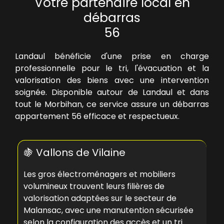
Votre partenaire local en
o
i
débarras
n
56
Landaul bénéficie d'une prise en charge
professionnelle pour le tri, l'évacuation et la
valorisation des biens avec une intervention
soignée. Disponible autour de Landaul et dans
tout le Morbihan, ce service assure un
débarras
appartement 56
efficace et respectueux.
🍇 Vallons de Vilaine
Les gros électroménagers et mobiliers
volumineux trouvent leurs filières de
valorisation adaptées sur le secteur de
Malansac, avec une manutention sécurisée
selon la configuration des accès et un tri