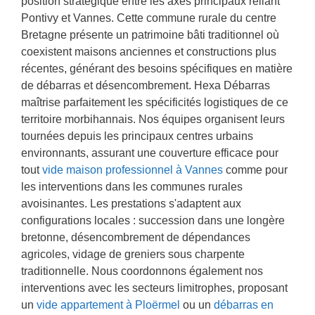
position stratégique entre les axes principaux reliant
b
Pontivy et Vannes. Cette commune rurale du centre
e
Bretagne présente un patrimoine bâti traditionnel où
s
coexistent maisons anciennes et constructions plus
o
i
récentes, générant des besoins spécifiques en matière
n
de débarras et désencombrement. Hexa Débarras
maîtrise parfaitement les spécificités logistiques de ce
territoire morbihannais. Nos équipes organisent leurs
tournées depuis les principaux centres urbains
environnants, assurant une couverture efficace pour
tout
vide maison professionnel à Vannes
comme pour
les interventions dans les communes rurales
avoisinantes. Les prestations s'adaptent aux
configurations locales : succession dans une longère
bretonne, désencombrement de dépendances
agricoles, vidage de greniers sous charpente
traditionnelle. Nous coordonnons également nos
interventions avec les secteurs limitrophes, proposant
un
vide appartement à Ploërmel
ou un
débarras en