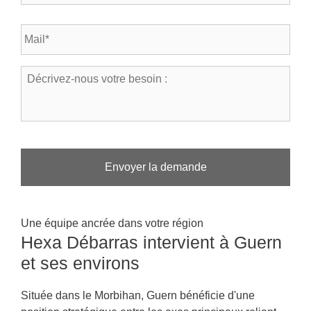
l
s
é
t
E
p
a
-
h
l
m
o
*
a
n
D
*
i
e
é
l
*
c
*
r
i
v
e
z
-
n
o
Une équipe ancrée dans votre région
u
Hexa Débarras intervient à Guern
s
v
et ses environs
o
t
r
Située dans le Morbihan, Guern bénéficie d'une
e