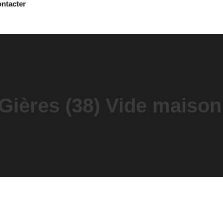
ntacter
 Gières (38) Vide maiso