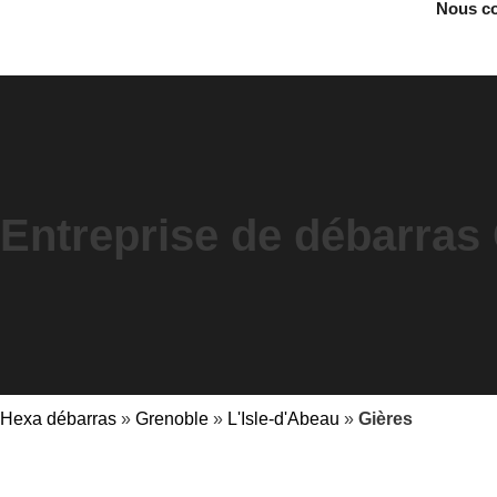
Nous co
Entreprise de débarras
Hexa débarras
»
Grenoble
»
L'Isle-d'Abeau
»
Gières