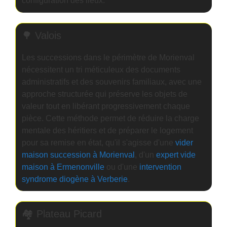
configuration des lieux.
🌳 Valois
Les successions dans le périmètre de Morienval
nécessitent un tri méticuleux des documents
administratifs et des souvenirs familiaux, avec une
approche structurée qui préserve les objets de
valeur tout en libérant progressivement chaque
pièce. Cette méthode permet de réduire la charge
mentale des héritiers et de préparer le logement
pour sa remise en état, qu'il s'agisse d'une
vider
maison succession à Morienval
, d'un
expert vide
maison à Ermenonville
ou d'une
intervention
syndrome diogène à Verberie
.
🏘️ Plateau Picard