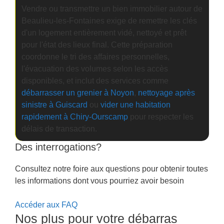
Vendre ou transmettre un bien immobilier autour de
Beaulieu-les-Fontaines exige de remettre les clés
d'un logement entièrement vidé, nettoyé et prêt
pour l'état des lieux final. Cette préparation
coordonne le tri des affaires personnelles,
l'évacuation des volumes selon les accès
disponibles, et inclut des services comme
débarrasser un grenier à Noyon
,
nettoyage après
sinistre à Guiscard
ou
vider une habitation
rapidement à Chiry-Ourscamp
pour respecter les
délais de transaction.
Des interrogations?
Consultez notre foire aux questions pour obtenir toutes
les informations dont vous pourriez avoir besoin
Accéder aux FAQ
Nos plus pour votre débarras