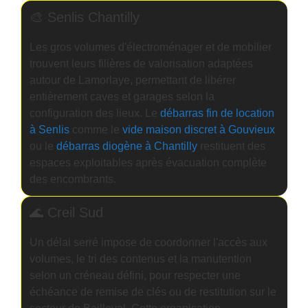
🎨 Senlis Chantilly
Les gros volumes d'électroménager et de mobilier
trouvent leurs filières de valorisation adaptées
autour de Lamorlaye, permettant de libérer
entièrement caves et garages selon la
configuration des lieux. Le
débarras fin de location
à Senlis
comme le
vide maison discret à Gouvieux
ou le
débarras diogène à Chantilly
restituent des
espaces exploitables après évacuation complète
des encombrants.
🌊 Creil Sud
Un délai serré impose de coordonner l'accès aux
volumes, le tri des contenus et la manutention
selon un créneau défini, pour respecter une
échéance de remise de clés ou de restitution sur le