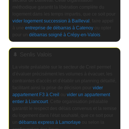
secteur de Bailleval. Cette organisation
méthodique garantit la libération complète du
logement dans les temps impartis, que ce soit pour
vider logement succession à Bailleval
, faire appel
à une
entreprise de débarras à Catenoy
ou opter
pour un
débarras soigné à Crépy-en-Valois
.
🌲 Senlis Valois
La visite préalable sur le secteur de Creil permet
d'évaluer précisément les volumes à évacuer, les
contraintes d'accès et d'établir un planning détaillé,
facilitant ainsi la prise de décision pour
vider
appartement F3 à Creil
ou
vider un appartement
entier à Liancourt
. Cette organisation préalable
garantit le respect des délais convenus et la remise
du logement dans l'état souhaité, que ce soit pour
un
débarras express à Lamorlaye
ou selon la