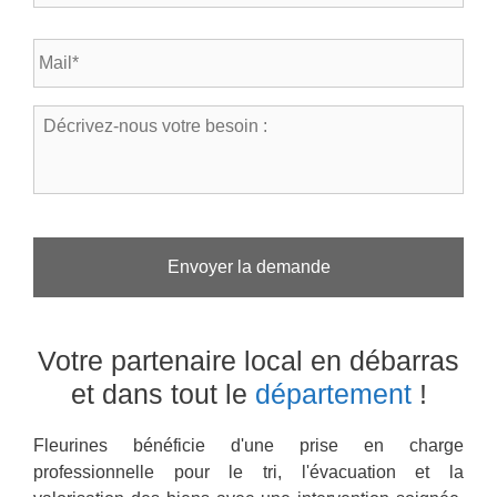
l
s
é
t
E
p
a
-
h
l
m
o
*
a
n
D
*
i
e
é
l
*
c
*
r
i
v
e
z
-
n
o
Votre partenaire local en débarras
u
s
et dans tout le
département
!
v
o
Fleurines bénéficie d'une prise en charge
t
r
professionnelle pour le tri, l'évacuation et la
e