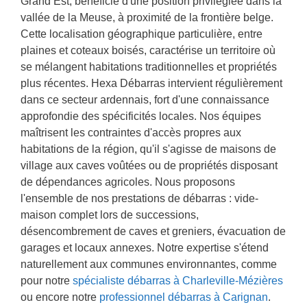
Grand Est, bénéficie d'une position privilégiée dans la
b
vallée de la Meuse, à proximité de la frontière belge.
e
Cette localisation géographique particulière, entre
s
plaines et coteaux boisés, caractérise un territoire où
o
i
se mélangent habitations traditionnelles et propriétés
n
plus récentes. Hexa Débarras intervient régulièrement
dans ce secteur ardennais, fort d'une connaissance
approfondie des spécificités locales. Nos équipes
maîtrisent les contraintes d'accès propres aux
habitations de la région, qu'il s'agisse de maisons de
village aux caves voûtées ou de propriétés disposant
de dépendances agricoles. Nous proposons
l'ensemble de nos prestations de débarras : vide-
maison complet lors de successions,
désencombrement de caves et greniers, évacuation de
garages et locaux annexes. Notre expertise s'étend
naturellement aux communes environnantes, comme
pour notre
spécialiste débarras à Charleville-Mézières
ou encore notre
professionnel débarras à Carignan
.