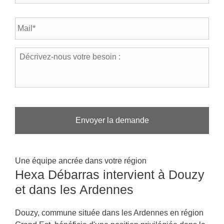
l
s
é
t
E
p
a
-
h
l
m
o
*
a
n
D
*
i
e
é
l
*
c
*
r
i
v
e
z
-
n
o
Une équipe ancrée dans votre région
u
Hexa Débarras intervient à Douzy
s
v
et dans les Ardennes
o
t
r
Douzy, commune située dans les Ardennes en région
e