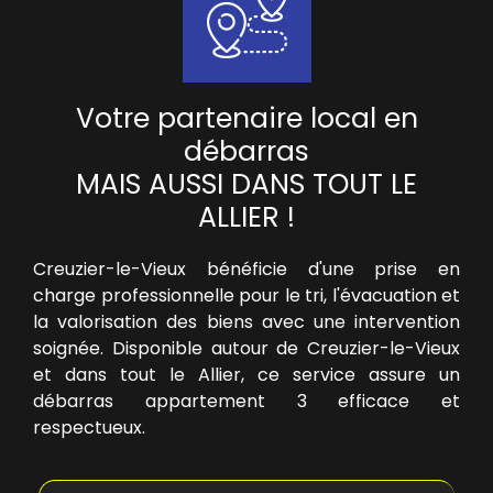
r
e
b
e
s
Votre partenaire local en
o
i
débarras
n
MAIS AUSSI DANS TOUT LE
ALLIER
!
Creuzier-le-Vieux bénéficie d'une prise en
charge professionnelle pour le tri, l'évacuation et
la valorisation des biens avec une intervention
soignée. Disponible autour de Creuzier-le-Vieux
et dans tout le Allier, ce service assure un
débarras appartement 3
efficace et
respectueux.