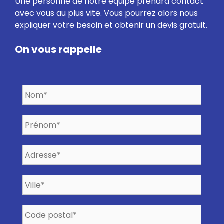
Une personne de notre équipe prendra contact
avec vous au plus vite. Vous pourrez alors nous
expliquer votre besoin et obtenir un devis gratuit.
On vous rappelle
N
o
m
*
P
r
*
é
n
A
o
d
m
r
*
e
V
s
i
*
s
l
e
l
C
*
e
o
*
d
*