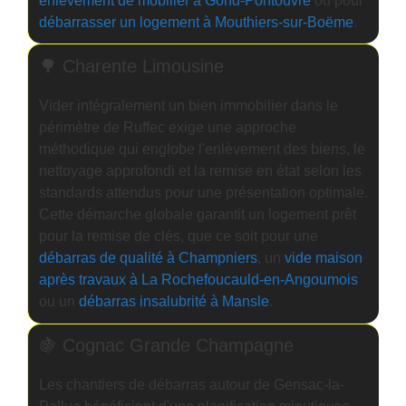
enlèvement de mobilier à Gond-Pontouvre
ou pour
débarrasser un logement à Mouthiers-sur-Boëme
.
🌳 Charente Limousine
Vider intégralement un bien immobilier dans le
périmètre de Ruffec exige une approche
méthodique qui englobe l'enlèvement des biens, le
nettoyage approfondi et la remise en état selon les
standards attendus pour une présentation optimale.
Cette démarche globale garantit un logement prêt
pour la remise de clés, que ce soit pour une
débarras de qualité à Champniers
, un
vide maison
après travaux à La Rochefoucauld-en-Angoumois
ou un
débarras insalubrité à Mansle
.
🍇 Cognac Grande Champagne
Les chantiers de débarras autour de Gensac-la-