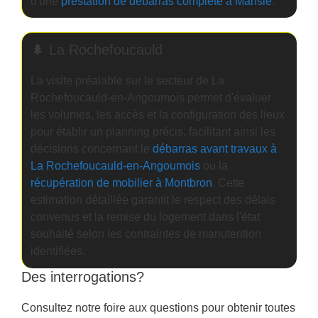
d'une
prestation de débarras complète à Mansle
.
🌲 La Rochefoucauld
La visite préalable sur le secteur de La
Rochefoucauld-en-Angoumois permet d'évaluer
les volumes, les accès et la configuration des lieux
pour établir un planning précis, facilitant ainsi les
décisions concernant le
débarras avant travaux à
La Rochefoucauld-en-Angoumois
ou la
récupération de mobilier à Montbron
. Cette
estimation détaillée garantit le respect des délais
convenus et la remise du logement dans l'état
souhaité selon les contraintes de manutention
identifiées.
Des interrogations?
Consultez notre foire aux questions pour obtenir toutes