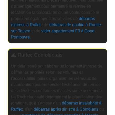
volumes retirés, les pièces retrouvent leur potentiel
d'aménagement pour permettre la remise en
location ou la préparation d'une vente, comme le
proposent également les services de
débarras
express à Ruffec
, de
débarras de qualité à Ruelle-
sur-Touvre
et de
vider appartement F3 à Gond-
Pontouvre
.
🌊 Ruffec Confolentais
Un délai serré pour libérer un logement impose de
définir les priorités selon les volumes et
l'accessibilité, puis d'organiser les créneaux de
manutention pour respecter l'échéance de remise
des clés. Les contraintes d'accès sur le secteur de
La Rochefoucauld déterminent la planification des
rotations, qu'il s'agisse d'un
débarras insalubrité à
Ruffec
, d'un
débarras après sinistre à Confolens
ou