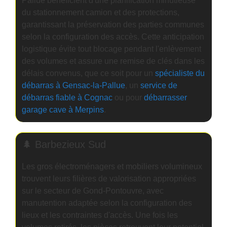
Pallue bénéficient d'une planification minutieuse
du stationnement camion et des protections,
garantissant la préservation des parties communes
selon la configuration des accès. Cette anticipation
logistique évite tout blocage pendant l'enlèvement
des volumes et assure une remise de clés dans les
délais convenus, que ce soit pour un
spécialiste du
débarras à Gensac-la-Pallue
, un
service de
débarras fiable à Cognac
ou pour
débarrasser
garage cave à Merpins
.
🌲 Barbezieux Sud
Les gros électroménagers et mobiliers volumineux
trouvent leurs filières de valorisation appropriées
sur le secteur de Gond-Pontouvre, avec
manutention adaptée selon la configuration des
lieux et les contraintes d'accès. Une fois les