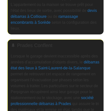
L'appartement ou la maison se trouve prêt pour
l'état des lieux de sortie, avec possibilité de
devis
débarras à Collioure
ou de
ramassage
encombrants à Sorède
selon la configuration des
lieux.
🌲 Prades Conflent
Lorsque le garage devient inaccessible après des
années d'accumulation d'objets divers, le
débarras
état des lieux à Saint-Laurent-de-la-Salanque
permet de retrouver cet espace de rangement en
organisant l'évacuation par phases selon les
volumes à traiter. Les particuliers sur le secteur de
Perpignan récupèrent ainsi leur garage pour le
stationnement ou le stockage, avec une
société
professionnelle débarras à Prades
qui assure le tri
des matériaux et la remise en état, tandis que le