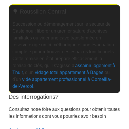
🌳 Roussillon Central
Succession ou déménagement sur le secteur de
Castelnou : libérer un grenier saturé d'archives
familiales ou vider une cave transformée en
réserve exige un tri méthodique et une évacuation
complète pour retrouver des espaces fonctionnels.
Cette remise en état prépare efficacement la
remise de clés, qu'il s'agisse d'
assainir logement à
Thuir
, d'un
vidage total appartement à Bages
ou
d'un
vide appartement professionnel à Corneilla-
del-Vercol
.
Des interrogations?
Consultez notre foire aux questions pour obtenir toutes
les informations dont vous pourriez avoir besoin