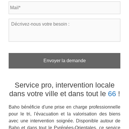
E
p
a
-
h
l
m
o
*
a
n
D
*
i
e
é
l
*
c
*
r
i
v
e
z
-
n
o
Service pro, intervention locale
u
s
dans votre ville
et dans tout le
66
!
v
o
Baho bénéficie d'une prise en charge professionnelle
t
r
pour le tri, l'évacuation et la valorisation des biens
e
avec une intervention soignée. Disponible autour de
b
Baho et dans tout le Pyrénées-Orientales, ce service