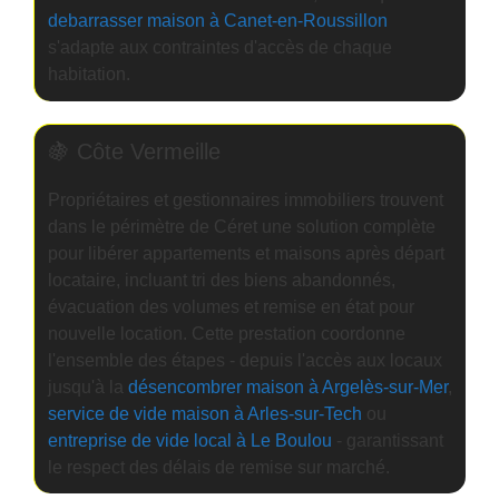
debarrasser maison à Canet-en-Roussillon
s'adapte aux contraintes d'accès de chaque
habitation.
🍇 Côte Vermeille
Propriétaires et gestionnaires immobiliers trouvent
dans le périmètre de Céret une solution complète
pour libérer appartements et maisons après départ
locataire, incluant tri des biens abandonnés,
évacuation des volumes et remise en état pour
nouvelle location. Cette prestation coordonne
l'ensemble des étapes - depuis l'accès aux locaux
jusqu'à la
désencombrer maison à Argelès-sur-Mer
,
service de vide maison à Arles-sur-Tech
ou
entreprise de vide local à Le Boulou
- garantissant
le respect des délais de remise sur marché.