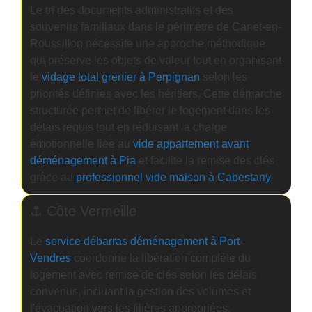
Le tri des documents administratifs et des
souvenirs familiaux dans le périmètre de Canet-en-
Roussillon nécessite une approche méthodique
qui préserve les objets de valeur tout en organisant
le
vidage total grenier à Perpignan
selon les
priorités définies avec les héritiers. Cette démarche
structurée permet de libérer le logement dans les
délais requis tout en réduisant la charge
émotionnelle liée au
vide appartement avant
déménagement à Pia
et facilite la remise des clés
grâce au
professionnel vide maison à Cabestany
.
⚓ Côte Vermeille
Le
service débarras déménagement à Port-
Vendres
coordonne la libération complète du
logement avec remise de clés selon les délais
convenus, incluant la gestion des volumes et
l'évacuation vers les filières appropriées.