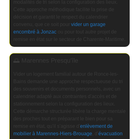
modalités de tri selon la configuration des lieux.
Cette approche méthodique facilite la prise de
décision et garantit le respect du calendrier
convenu, que ce soit pour
vider un garage
encombré à Jonzac
ou pour tout autre projet de
remise en état sur le secteur de Charente-Maritime.
🌅 Marennes Presqu'île
Vider un logement familial autour de Ronce-les-
Bains demande une approche respectueuse du tri
des souvenirs et documents personnels, avec un
calendrier adapté aux contraintes d'accès et de
stationnement selon la configuration des lieux.
Cette démarche structurée libère la charge mentale
des proches tout en préparant le bien pour sa
remise en état, qu'il s'agisse d'
enlèvement de
mobilier à Marennes-Hiers-Brouage
, d'
évacuation