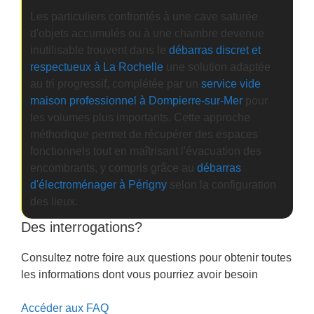
Les particuliers confrontés à une cave saturée
d'objets accumulés ou à une chambre devenue
inutilisable trouvent dans le
débarras discret et
respectueux à La Rochelle
une solution adaptée
au tri progressif, complétée par un
service vide
maison professionnel à Dompierre-sur-Mer
pour
les volumes plus importants. Cette approche
méthodique permet de récupérer des espaces
fonctionnels tout en maîtrisant l'évacuation des
encombrants, y compris grâce au
débarras
d'électroménager à Périgny
selon la configuration
des lieux.
Des interrogations?
Consultez notre foire aux questions pour obtenir toutes
les informations dont vous pourriez avoir besoin
Accéder aux FAQ