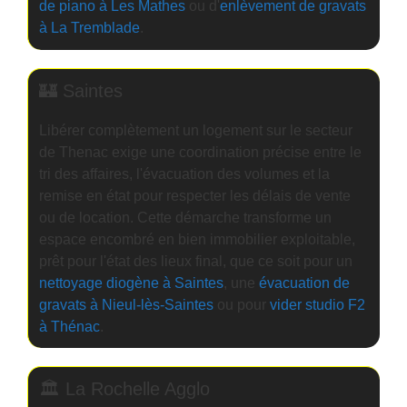
de piano à Les Mathes
ou d'
enlèvement de gravats
à La Tremblade
.
🏰 Saintes
Libérer complètement un logement sur le secteur
de Thenac exige une coordination précise entre le
tri des affaires, l'évacuation des volumes et la
remise en état pour respecter les délais de vente
ou de location. Cette démarche transforme un
espace encombré en bien immobilier exploitable,
prêt pour l'état des lieux final, que ce soit pour un
nettoyage diogène à Saintes
, une
évacuation de
gravats à Nieul-lès-Saintes
ou pour
vider studio F2
à Thénac
.
🏛️ La Rochelle Agglo