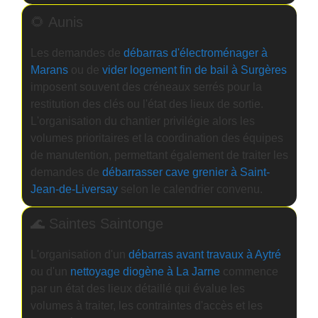
🌻 Aunis
Les demandes de
débarras d'électroménager à
Marans
ou de
vider logement fin de bail à Surgères
imposent souvent des créneaux serrés pour la
restitution des clés ou l'état des lieux de sortie.
L'organisation du chantier privilégie alors les
volumes prioritaires et la coordination des équipes
de manutention, permettant également de traiter les
demandes de
débarrasser cave grenier à Saint-
Jean-de-Liversay
selon le calendrier convenu.
🌊 Saintes Saintonge
L'organisation d'un
débarras avant travaux à Aytré
ou d'un
nettoyage diogène à La Jarne
commence
par un état des lieux détaillé qui évalue les
volumes à traiter, les contraintes d'accès et les