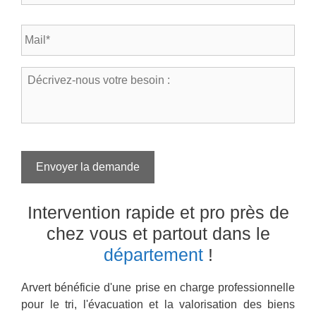
l
s
é
t
E
p
a
-
h
l
m
o
*
a
n
D
*
i
e
é
l
*
c
*
r
i
v
e
Envoyer la demande
z
-
n
Intervention rapide et pro près de
o
u
chez vous
et partout dans le
s
département
!
v
o
t
Arvert bénéficie d'une prise en charge professionnelle
r
pour le tri, l'évacuation et la valorisation des biens
e