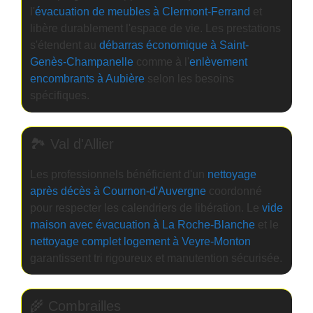
l'
évacuation de meubles à Clermont-Ferrand
et
libère durablement l'espace de vie. Les prestations
s'étendent au
débarras économique à Saint-
Genès-Champanelle
comme à l'
enlèvement
encombrants à Aubière
selon les besoins
spécifiques.
🏞️ Val d'Allier
Les professionnels bénéficient d'un
nettoyage
après décès à Cournon-d'Auvergne
coordonné
pour respecter les calendriers de libération. Le
vide
maison avec évacuation à La Roche-Blanche
et le
nettoyage complet logement à Veyre-Monton
garantissent tri rigoureux et manutention sécurisée.
🌾 Combrailles