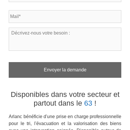
l
s
é
t
E
p
a
-
h
l
m
o
*
a
n
D
*
i
e
é
l
*
c
*
r
i
v
e
z
-
n
o
Disponibles dans votre secteur
et
u
s
partout dans le
63
!
v
o
Arlanc bénéficie d'une prise en charge professionnelle
t
r
pour le tri, l'évacuation et la valorisation des biens
e