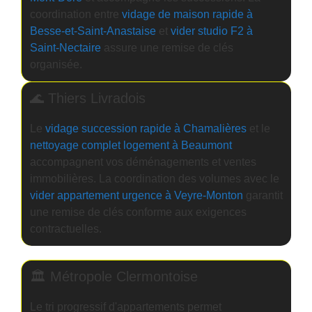
coordination entre
vidage de maison rapide à
Besse-et-Saint-Anastaise
et
vider studio F2 à
Saint-Nectaire
assure une remise de clés
organisée.
🌊 Thiers Livradois
Le
vidage succession rapide à Chamalières
et le
nettoyage complet logement à Beaumont
accompagnent vos déménagements et ventes
immobilières. La coordination des volumes avec le
vider appartement urgence à Veyre-Monton
garantit
une remise de clés conforme aux exigences
contractuelles.
🏛️ Métropole Clermontoise
Le tri progressif d'appartements permet