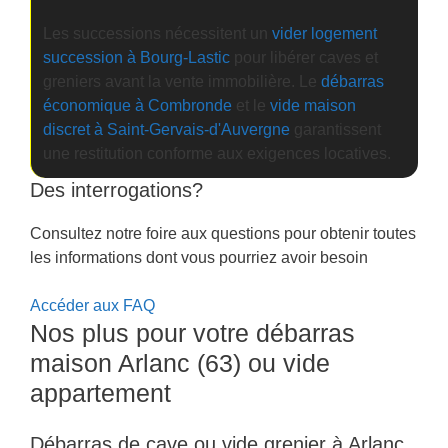
Les successions nécessitent un
vider logement
succession à Bourg-Lastic
pour libérer caves et
greniers avant la vente immobilière. Le
débarras
économique à Combronde
et le
vide maison
discret à Saint-Gervais-d'Auvergne
garantissent
une restitution conforme aux exigences locatives.
Des interrogations?
Consultez notre foire aux questions pour obtenir toutes
les informations dont vous pourriez avoir besoin
Accéder aux FAQ
Nos plus pour votre débarras
maison Arlanc (63) ou vide
appartement
Débarras de cave ou vide grenier à Arlanc