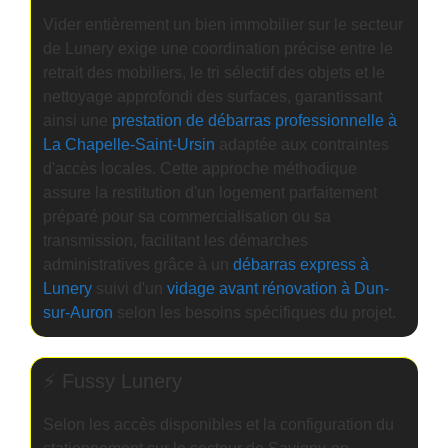
Vider entièrement un bien immobilier sur le secteur
de Lunery exige une coordination précise entre le
retrait des mobiliers, le tri sélectif des objets et le
nettoyage approfondi des surfaces, garantissant
ainsi une
prestation de débarras professionnelle à
La Chapelle-Saint-Ursin
adaptée aux contraintes
d'accès locales. Cette approche méthodique
assure la restitution d'un logement parfaitement
préparé pour sa commercialisation ou sa
transmission, facilitant les démarches
administratives grâce à un
débarras express à
Lunery
suivi d'un
vidage avant rénovation à Dun-
sur-Auron
selon les besoins spécifiques du projet.
⚡ Fussy Lunery
Selon les accès disponibles et la configuration du