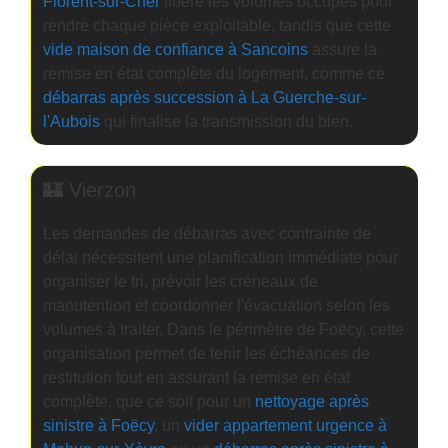
Florent-sur-Cher
libère les volumes occupés pour
rendre chaque pièce exploitable, tandis que cette
vide maison de confiance à Sancoins
assure la
remise en état complète du logement, comme ce
débarras après succession à La Guerche-sur-
l'Aubois
qui finalise la transmission du bien.
🏰 Vierzon
Les demandes de débarras avec contrainte de
délai nécessitent une planification immédiate pour
organiser le tri, prévoir les créneaux de
manutention et coordonner l'évacuation selon les
volumes à traiter. Dans le périmètre de Foëcy, cette
organisation permet de tenir les échéances de
restitution tout en assurant la remise en état
complète, que ce soit pour un
nettoyage après
sinistre à Foëcy
, un
vider appartement urgence à