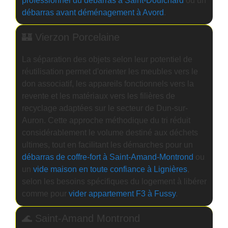
professionnel du débarras à Saint-Doulchard
ou un
débarras avant déménagement à Avord
.
🏰 Vierzon Porcelaine
La séparation des objets selon leur potentiel de
réutilisation permet d'orienter les meubles vers le
don associatif, les appareils fonctionnels vers la
revente et les matériaux vers les filières de
recyclage adaptées sur le secteur de Dun-sur-
Auron. Cette approche méthodique du tri réduit
considérablement le volume destiné aux déchets
ultimes, tout en facilitant les démarches pour un
débarras de coffre-fort à Saint-Amand-Montrond
ou
un
vide maison en toute confiance à Lignières
,
selon les besoins spécifiques du logement à libérer
comme pour
vider appartement F3 à Fussy
.
🌊 Saint-Amand Montrond