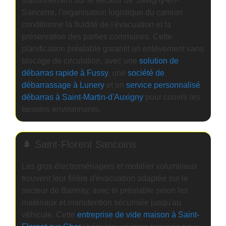
stationnement sur le secteur de Savigny-en-
Sancerre, l'organisation logistique du camion
conditionne la fluidité de l'évacuation et la
préservation des parties communes. Cette
planification préalable garantit un enlèvement sans
blocage de circulation, avec une
solution de
débarras rapide à Fussy
, une
société de
débarrassage à Lunery
et un
service personnalisé
débarras à Saint-Martin-d'Auxigny
pour couvrir les
besoins environnants.
🌲 Saint-Florent Sancoins
Les gros électroménagers et mobilier volumineux
trouvent leur filière d'évacuation adaptée sur le
secteur de Bannay, avec tri préalable selon les
matériaux et manutention sécurisée jusqu'au
véhicule. Cette
entreprise de vide maison à Saint-