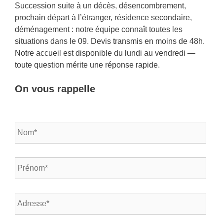
Succession suite à un décès, désencombrement,
prochain départ à l’étranger, résidence secondaire,
déménagement : notre équipe connaît toutes les
situations dans le 09. Devis transmis en moins de 48h.
Notre accueil est disponible du lundi au vendredi —
toute question mérite une réponse rapide.
On vous rappelle
N
o
m
*
P
*
r
é
n
A
o
d
m
r
*