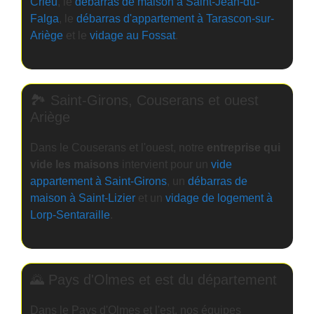
Crieu
, le
débarras de maison à Saint-Jean-du-
Falga
, le
débarras d'appartement à Tarascon-sur-
Ariège
et le
vidage au Fossat
.
🏞️ Saint-Girons, Couserans et ouest
Ariège
Dans le Couserans et l'ouest, notre
entreprise qui
vide les maisons
intervient pour un
vide
appartement à Saint-Girons
, un
débarras de
maison à Saint-Lizier
et un
vidage de logement à
Lorp-Sentaraille
.
🌄 Pays d'Olmes et est du département
Dans le Pays d'Olmes et l'est, nos équipes