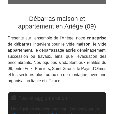
-
n
o
Débarras maison et
u
s
appartement en Ariège (09)
v
o
Présente sur l'ensemble de l'Ariège, notre
entreprise
t
r
de débarras
intervient pour le
vide maison
, le
vide
e
appartement
, le débarrassage après déménagement,
b
succession ou travaux, ainsi que l'évacuation des
e
encombrants. Nos équipes s'adaptent aux réalités du
s
09, entre Foix, Pamiers, Saint-Girons, le Pays d'Olmes
o
i
et les secteurs plus ruraux ou de montagne, avec une
n
organisation fiable et efficace.
🏙️ Foix et agglomération
Nos équipes interviennent régulièrement pour un