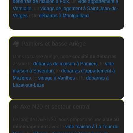
débarras de maison à Foix
, un
vide appartement à
Verniolle
, un
vidage de logement à Saint-Jean-de-
Verges
et le
débarras à Montgaillard
.
🏘️ Pamiers et basse Ariège
Dans la basse Ariège, notre
société de débarras
assure le
débarras de maison à Pamiers
, le
vide
maison à Saverdun
, le
débarras d'appartement à
Mazères
, le
vidage à Varilhes
et le
débarras à
Lézat-sur-Lèze
.
🌿 Axe N20 et secteur central
Le long de l'axe N20, nous proposons une
aide au
déménagement
avec le
vide maison à La Tour-du-