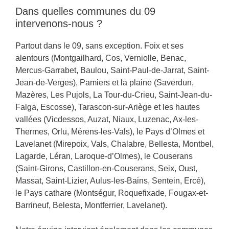
Dans quelles communes du 09
intervenons-nous ?
Partout dans le 09, sans exception. Foix et ses
alentours (Montgailhard, Cos, Verniolle, Benac,
Mercus-Garrabet, Baulou, Saint-Paul-de-Jarrat, Saint-
Jean-de-Verges), Pamiers et la plaine (Saverdun,
Mazères, Les Pujols, La Tour-du-Crieu, Saint-Jean-du-
Falga, Escosse), Tarascon-sur-Ariège et les hautes
vallées (Vicdessos, Auzat, Niaux, Luzenac, Ax-les-
Thermes, Orlu, Mérens-les-Vals), le Pays d’Olmes et
Lavelanet (Mirepoix, Vals, Chalabre, Bellesta, Montbel,
Lagarde, Léran, Laroque-d’Olmes), le Couserans
(Saint-Girons, Castillon-en-Couserans, Seix, Oust,
Massat, Saint-Lizier, Aulus-les-Bains, Sentein, Ercé),
le Pays cathare (Montségur, Roquefixade, Fougax-et-
Barrineuf, Belesta, Montferrier, Lavelanet).