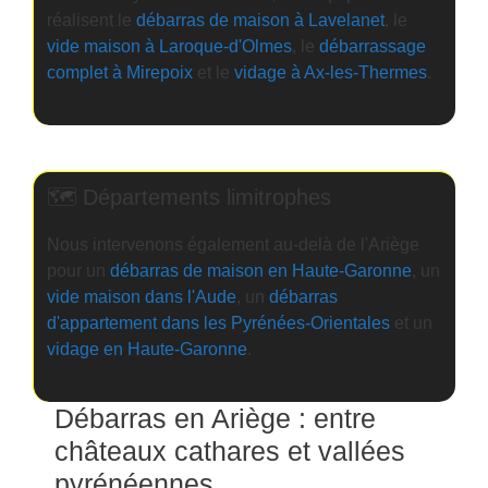
réalisent le
débarras de maison à Lavelanet
, le
vide maison à Laroque-d'Olmes
, le
débarrassage
complet à Mirepoix
et le
vidage à Ax-les-Thermes
.
🗺️ Départements limitrophes
Nous intervenons également au-delà de l'Ariège
pour un
débarras de maison en Haute-Garonne
, un
vide maison dans l'Aude
, un
débarras
d'appartement dans les Pyrénées-Orientales
et un
vidage en Haute-Garonne
.
Débarras en Ariège : entre
châteaux cathares et vallées
pyrénéennes